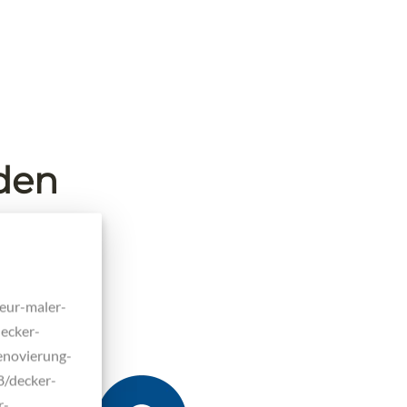
nden
teur-maler-
ecker-
enovierung-
8/decker-
r-