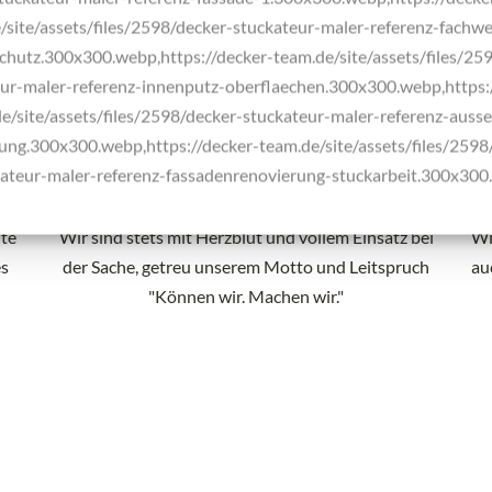
/site/assets/files/2598/decker-stuckateur-maler-referenz-fachw
hutz.300x300.webp,https://decker-team.de/site/assets/files/25
ur-maler-referenz-innenputz-oberflaechen.300x300.webp,https:
e/site/assets/files/2598/decker-stuckateur-maler-referenz-auss
g.300x300.webp,https://decker-team.de/site/assets/files/2598
ateur-maler-referenz-fassadenrenovierung-stuckarbeit.300x30
Herzblut
hte
Wir sind stets mit Herzblut und vollem Einsatz bei
Wi
es
der Sache, getreu unserem Motto und Leitspruch
au
"Können wir. Machen wir."