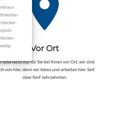
erkhaus-
98/decker-
//decker-
enputz-
/decker-
0.webp
Vor Ort
r sind nicht nur für Sie bei Ihnen vor Ort, wir sind
ch von hier, denn wir leben und arbeiten hier. Seit
über fünf Jahrzehnten.