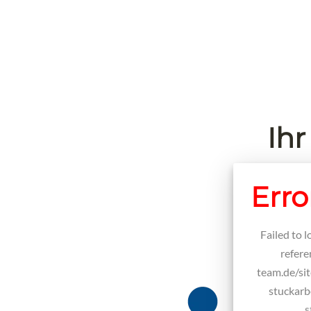
Ihr
Erro
Failed to 
refer
team.de/si
stuckarb
s